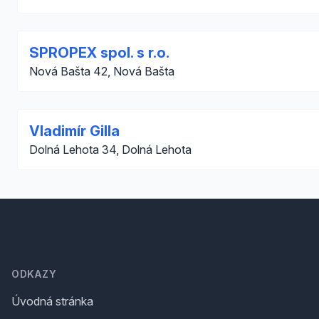
SPROPEX spol. s r.o.
Nová Bašta 42, Nová Bašta
Vladimír Gilla
Dolná Lehota 34, Dolná Lehota
Footer
ODKAZY
Úvodná stránka