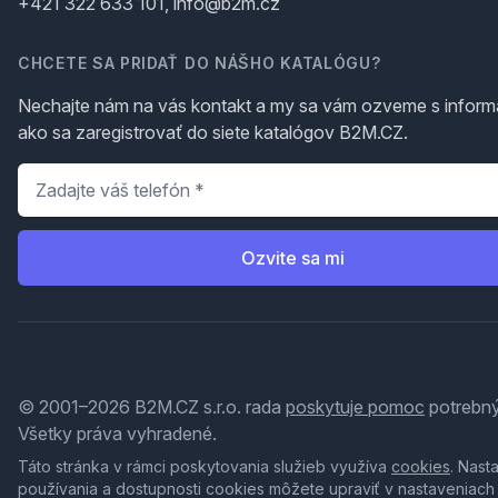
+421 322 633 101, info@b2m.cz
CHCETE SA PRIDAŤ DO NÁŠHO KATALÓGU?
Nechajte nám na vás kontakt a my sa vám ozveme s inform
ako sa zaregistrovať do siete katalógov B2M.CZ.
Telefón
*
Ozvite sa mi
© 2001–2026 B2M.CZ s.r.o. rada
poskytuje pomoc
potrebný
Všetky práva vyhradené.
Táto stránka v rámci poskytovania služieb využíva
cookies
. Nast
používania a dostupnosti cookies môžete upraviť v nastaveniach