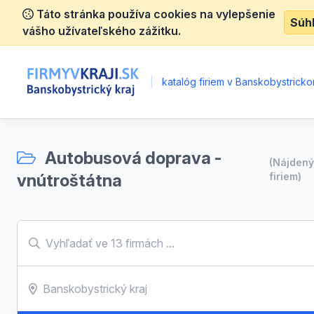
Táto stránka používa cookies na vylepšenie
Súh
vášho užívateľského zážitku.
|
katalóg firiem v Banskobystrickom
Autobusová doprava -
(Nájden
vnútroštátna
firiem)