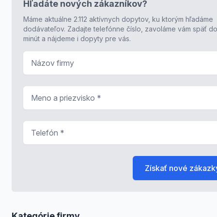
Hľadáte nových zákazníkov?
Máme aktuálne 2.112 aktívnych dopytov, ku ktorým hľadáme
dodávateľov. Zadajte telefónne číslo, zavoláme vám späť do
minút a nájdeme i dopyty pre vás.
Názov firmy
Meno a priezvisko
*
Telefón
*
Získať nové zákazk
Kategórie firmy