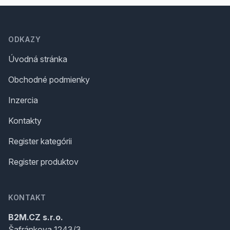
Footer
ODKAZY
Úvodná stránka
Obchodné podmienky
Inzercia
Kontakty
Register kategórii
Register produktov
KONTAKT
B2M.CZ s.r.o.
Šafránkova 1243/3