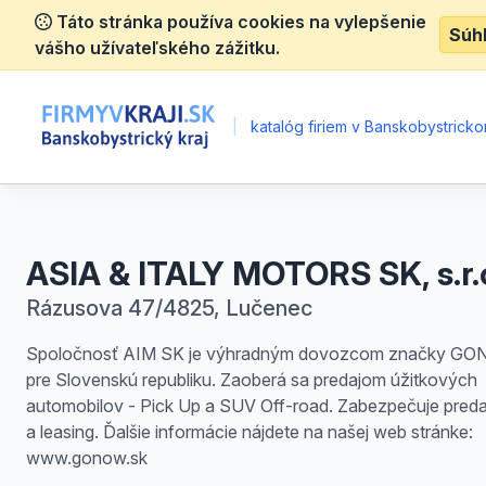
Táto stránka používa cookies na vylepšenie
Súh
vášho užívateľského zážitku.
|
katalóg firiem v Banskobystrickom
ASIA & ITALY MOTORS SK, s.r.
Rázusova 47/4825, Lučenec
Spoločnosť AIM SK je výhradným dovozcom značky G
pre Slovenskú republiku. Zaoberá sa predajom úžitkových
automobilov - Pick Up a SUV Off-road. Zabezpečuje predaj
a leasing. Ďalšie informácie nájdete na našej web stránke:
www.gonow.sk