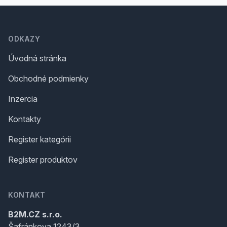
Footer
ODKAZY
Úvodná stránka
Obchodné podmienky
Inzercia
Kontakty
Register kategórii
Register produktov
KONTAKT
B2M.CZ s.r.o.
Šafránkova 1243/3