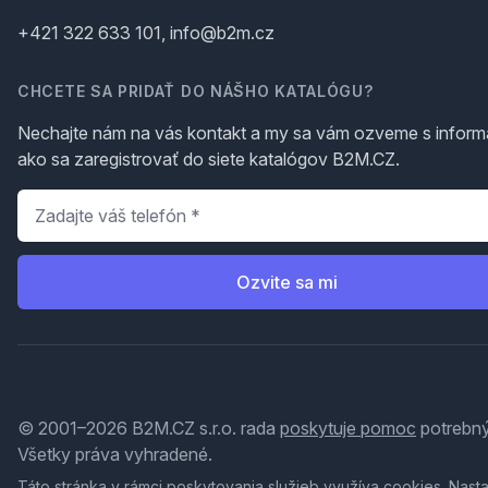
+421 322 633 101, info@b2m.cz
CHCETE SA PRIDAŤ DO NÁŠHO KATALÓGU?
Nechajte nám na vás kontakt a my sa vám ozveme s inform
ako sa zaregistrovať do siete katalógov B2M.CZ.
Telefón
*
Ozvite sa mi
© 2001–2026 B2M.CZ s.r.o. rada
poskytuje pomoc
potrebný
Všetky práva vyhradené.
Táto stránka v rámci poskytovania služieb využíva
cookies
. Nast