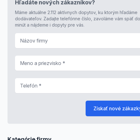
Hľadáte nových zákazníkov?
Máme aktuálne 2.112 aktívnych dopytov, ku ktorým hľadáme
dodávateľov. Zadajte telefónne číslo, zavoláme vám späť do
minút a nájdeme i dopyty pre vás.
Názov firmy
Meno a priezvisko
*
Telefón
*
Získať nové zákazk
Kategórie firmy