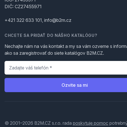
DIČ: CZ27455971
+421 322 633 101, info@b2m.cz
CHCETE SA PRIDAŤ DO NÁŠHO KATALÓGU?
Nechajte nám na vás kontakt a my sa vám ozveme s inform
ako sa zaregistrovať do siete katalógov B2M.CZ.
Telefón
*
Ozvite sa mi
© 2001–2026 B2M.CZ s.r.o. rada
poskytuje pomoc
potrebný