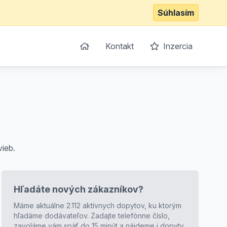
Súhlasím
Kontakt
Inzercia
vieb.
Hľadáte nových zákazníkov?
Máme aktuálne 2.112 aktívnych dopytov, ku ktorým
hľadáme dodávateľov. Zadajte telefónne číslo,
zavoláme vám späť do 15 minút a nájdeme i dopyty