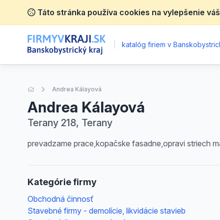
Táto stránka používa cookies na vylepšenie váš
|
katalóg firiem v Banskobystric
Úvodná stránka
Andrea Kálayová
Andrea Kálayová
Terany 218, Terany
prevadzame prace,kopačske fasadne,opravi striech mäko
Kategórie firmy
Obchodná činnosť
Stavebné firmy - demolície, likvidácie stavieb