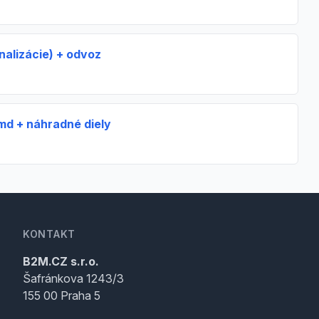
analizácie) + odvoz
md + náhradné diely
KONTAKT
B2M.CZ s.r.o.
Šafránkova 1243/3
155 00 Praha 5