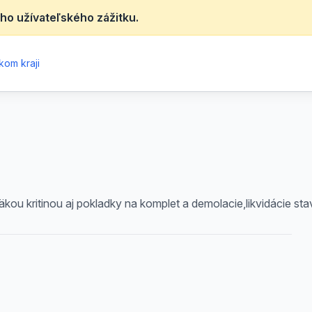
ho užívateľského zážitku.
kom kraji
u kritinou aj pokladky na komplet a demolacie,likvidácie sta