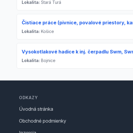
Lokalita:
Stará Turá
Čistiace práce (pivnice, povalové priestory, k
Lokalita:
Košice
Vysokotlakové hadice k inj. čerpadlu Swm, Sw
Lokalita:
Bojnice
Footer
ODKAZY
Úvodná stránka
Obchodné podmienky
Inzercia