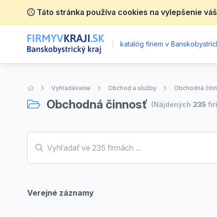
Táto stránka používa cookies na vylepšenie váš
|
katalóg firiem v Banskobystric
Úvodná stránka
Vyhľadávanie
Obchod a služby
Obchodná činn
Obchodná činnosť
(Nájdených
235
fir
Verejné záznamy