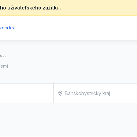
ho užívateľského zážitku.
kom kraji
osť
iem)