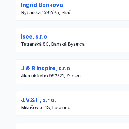
Ingrid Benková
Rybárska 1582/35, Sliač
Isee, s.r.o.
Tatranská 80, Banská Bystrica
J & R Inspire, s.r.o.
Jilemnického 963/21, Zvolen
J.V.&T., s.r.o.
Mikušovce 13, Lučenec