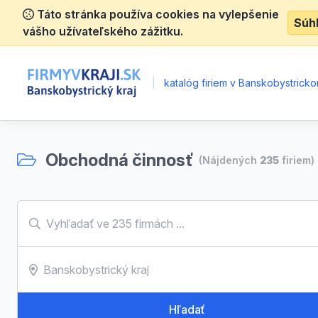
Táto stránka používa cookies na vylepšenie
Súh
vášho užívateľského zážitku.
|
katalóg firiem v Banskobystrickom
Obchodná činnosť
(Nájdených
235
firiem)
Hľadať