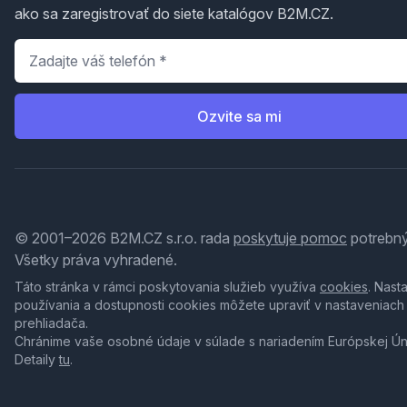
ako sa zaregistrovať do siete katalógov B2M.CZ.
Telefón
*
Ozvite sa mi
© 2001–2026 B2M.CZ s.r.o. rada
poskytuje pomoc
potrebný
Všetky práva vyhradené.
Táto stránka v rámci poskytovania služieb využíva
cookies
. Nast
používania a dostupnosti cookies môžete upraviť v nastaveniach
prehliadača.
Chránime vaše osobné údaje v súlade s nariadením Európskej Ú
Detaily
tu
.