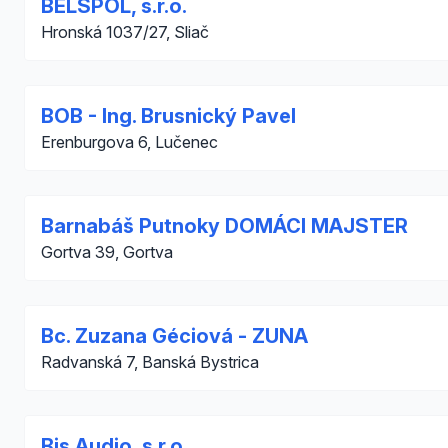
BELSPOL, s.r.o.
Hronská 1037/27, Sliač
BOB - Ing. Brusnický Pavel
Erenburgova 6, Lučenec
Barnabáš Putnoky DOMÁCI MAJSTER
Gortva 39, Gortva
Bc. Zuzana Géciová - ZUNA
Radvanská 7, Banská Bystrica
Bis Audio, s.r.o.