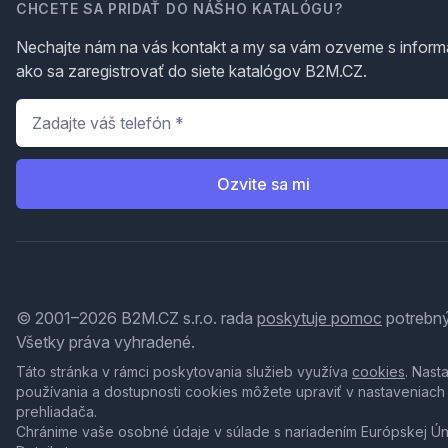
CHCETE SA PRIDAŤ DO NÁŠHO KATALÓGU?
Nechajte nám na vás kontakt a my sa vám ozveme s inform
ako sa zaregistrovať do siete katalógov B2M.CZ.
Telefón
*
Ozvite sa mi
© 2001–2026 B2M.CZ s.r.o. rada
poskytuje pomoc
potrebný
Všetky práva vyhradené.
Táto stránka v rámci poskytovania služieb využíva
cookies
. Nast
používania a dostupnosti cookies môžete upraviť v nastaveniach
prehliadača.
Chránime vaše osobné údaje v súlade s nariadením Európskej Ú