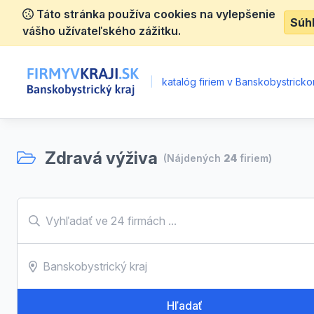
Táto stránka používa cookies na vylepšenie
Súh
vášho užívateľského zážitku.
|
katalóg firiem v Banskobystrickom
Zdravá výživa
(Nájdených
24
firiem)
Hľadať