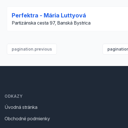
Perfektra - Mária Luttyová
Partizánska cesta 97, Banská Bystrica
pagination.previous
paginatio
Footer
ODKAZY
Úvodná stránka
Obchodné podmienky