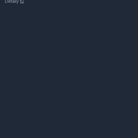
Detaily
tu
.